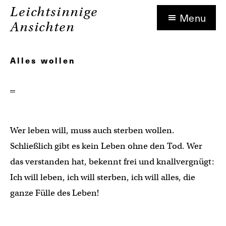
Zum
Leichtsinnige
Menu
Inhalt
Ansichten
springen
Auf
dieser
Alles wollen
Seite
finden
Sie
Ansichten
Wer leben will, muss auch sterben wollen.
zum
Schließlich gibt es kein Leben ohne den Tod. Wer
Leben.
das verstanden hat, bekennt frei und knallvergnügt:
Davon
Ich will leben, ich will sterben, ich will alles, die
gibt
ganze Fülle des Leben!
es
unendlich