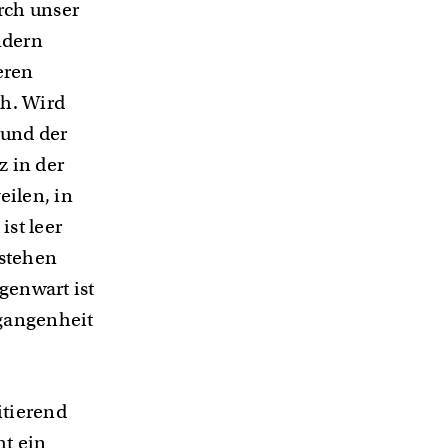
rch unser
ndern
eren
ch. Wird
 und der
z in der
ilen, in
st leer
tstehen
genwart ist
rgangenheit
itierend
ht ein