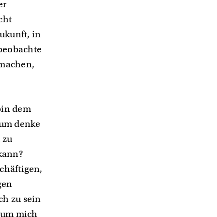
er
cht
ukunft, in
 beobachte
 machen,
 bin dem
rum denke
 zu
 kann?
chäftigen,
gen
ch zu sein
n um mich