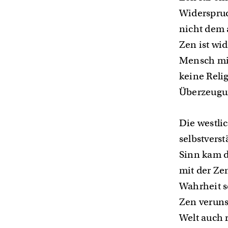
Widerspruc
nicht dem 
Zen ist wi
Mensch mit
keine Reli
Überzeugun
Die westli
selbstverst
Sinn kam d
mit der Zen
Wahrheit s
Zen verunsi
Welt auch 