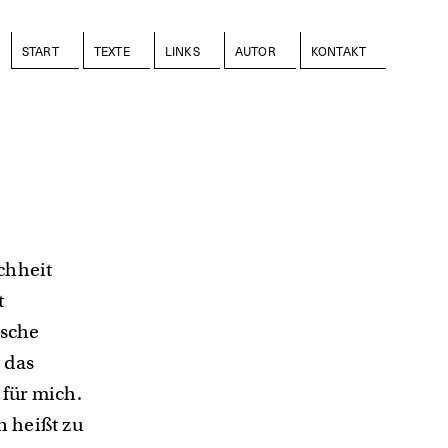
START
TEXTE
LINKS
AUTOR
KONTAKT
chheit
t
ische
 das
für mich.
n heißt zu