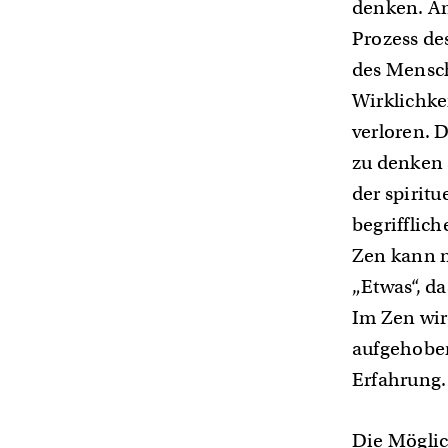
denken. An
viele,
Prozess de
weil
des Mensch
das
Wirklichke
Leben
verloren. 
unendlich
zu denken 
viel
der spiritu
ist.
begrifflic
Es
Zen kann n
bietet
„Etwas“, 
eine
Im Zen wir
verwirrende
aufgehoben
Vielfalt
Erfahrung
an
Meinungen,
Die Möglic