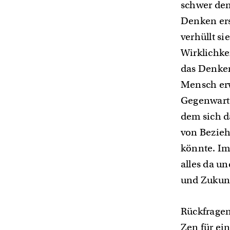
schwer den
Denken ers
verhüllt s
Wirklichke
das Denken
Mensch erw
Gegenwart 
dem sich d
von Bezieh
könnte. Im
alles da u
und Zukun
Rückfragen
Zen für ei