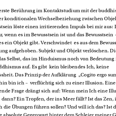
erste Berührung im Kontaktstudium mit der buddhi
er konditionalen Wechselbeziehung zwischen Obje
tsein löste einen irritierenden Impuls bei mir aus:
ur, wenn es im Bewusstsein ist und das Bewusstsein e
es ein Objekt gibt. Verschwindet es aus dem Bewuss
ung aufgehoben. Subjekt und Objekt verlöschen. Di
das Selbst, das im Hinduismus noch von Bedeutung is
ddhismus auf. Es gibt kein bleibendes Ich, keine
ssheit. Das Prinzip der Aufklärung „Cogito ergo su
in bin ich – verflüchtig sich zu einer Illusion. Eine
nde Frage drängt sich auf: Wenn mein Ich eine Illus
 dann? Ein Tropfen, der ins Meer fällt? Ist das Zen, i
 die Übungen führen sollen? Und will ich das? Ist d
die absolute Gegenwart hinter dem Schleier meiner