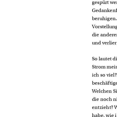
gespürt wer
Gedankenfl
beruhigen. 
Vorstellun
die andere
und verlie
So lautet 
Strom mein
ich so vie
beschäftig
Welchen Si
die noch n
entzieht? 
habe, wie 