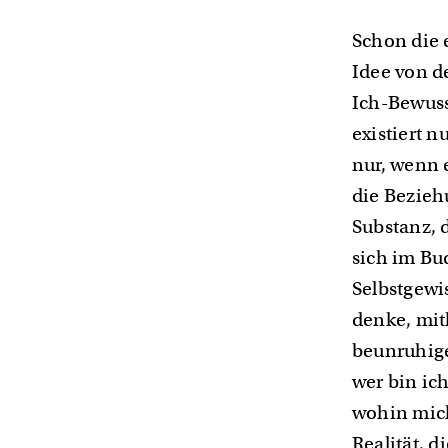
Schon die 
Idee von d
Ich-Bewuss
existiert n
nur, wenn 
die Bezieh
Substanz, 
sich im Bu
Selbstgewi
denke, mith
beunruhige
wer bin ich
wohin mich
Realität, 