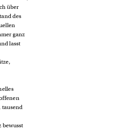
ich über
tand des
uellen
ehmer ganz
nd lasst
tze,
.
nelles
 offenen
n tausend
z bewusst