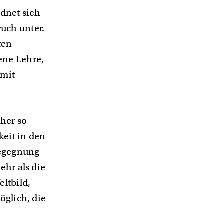
dnet sich
uch unter.
ten
ene Lehre,
 mit
sher so
keit in den
Begegnung
ehr als die
ltbild,
öglich, die