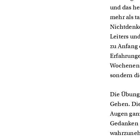
Deutungen
und das he
und
mehr als t
Vorstellungen.
Nichtdenke
Alles
Leiters un
ganz
zu Anfang 
natürlich.
Erfahrunge
Wochenende
sondern di
Die Übunge
Gehen. Die
Augen ganz
Gedanken 
wahrzunehm