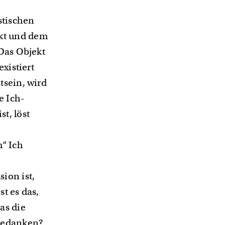
stischen
kt und dem
 Das Objekt
xistiert
tsein, wird
e Ich-
t, löst
m“ Ich
ion ist,
st es das,
as die
 Gedanken?