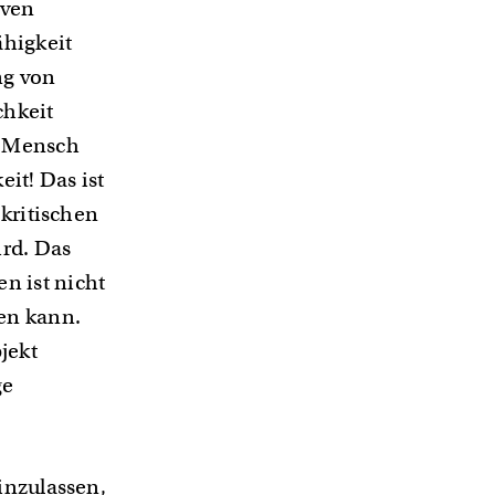
iven
ähigkeit
ng von
chkeit
n Mensch
eit! Das ist
 kritischen
ird. Das
n ist nicht
en kann.
jekt
ge
inzulassen,