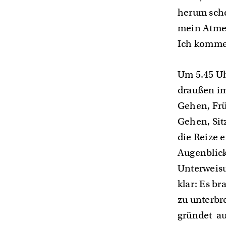
herum sche
mein Atmen
Ich komme
Um 5.45 Uh
draußen im
Gehen, Frü
Gehen, Sit
die Reize e
Augenblick
Unterweisu
klar: Es b
zu unterbr
gründet au