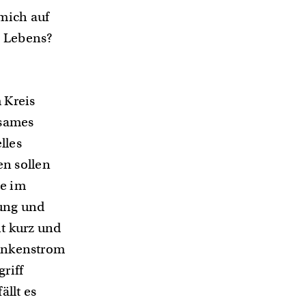
 mich auf
s Lebens?
 Kreis
gsames
lles
en sollen
ie im
gung und
t kurz und
dankenstrom
riff
ällt es