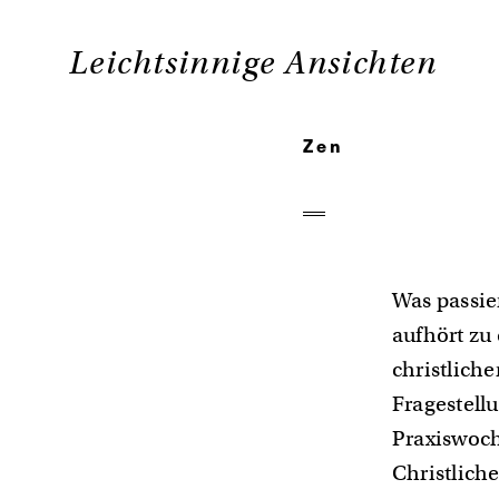
Zum
Inhalt
Leichtsinnige Ansichten
springen
Auf
dieser
Zen
Seite
finden
Sie
Ansichten
Was passi
zum
aufhört zu 
Leben.
christlich
Davon
Fragestell
gibt
Praxiswoch
es
Christliche
unendlich